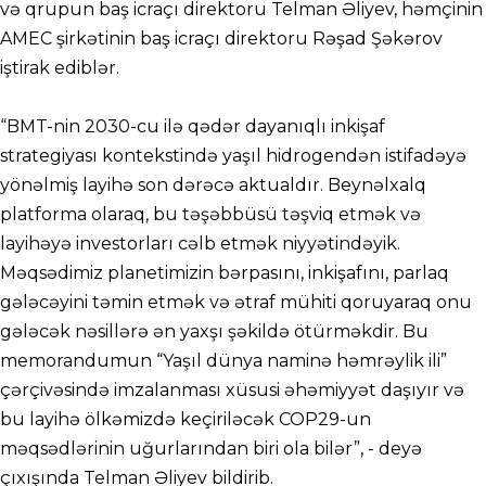
və qrupun baş icraçı direktoru Telman Əliyev, həmçinin
AMEC şirkətinin baş icraçı direktoru Rəşad Şəkərov
iştirak ediblər.
“BMT-nin 2030-cu ilə qədər dayanıqlı inkişaf
strategiyası kontekstində yaşıl hidrogendən istifadəyə
yönəlmiş layihə son dərəcə aktualdır. Beynəlxalq
platforma olaraq, bu təşəbbüsü təşviq etmək və
layihəyə investorları cəlb etmək niyyətindəyik.
Məqsədimiz planetimizin bərpasını, inkişafını, parlaq
gələcəyini təmin etmək və ətraf mühiti qoruyaraq onu
gələcək nəsillərə ən yaxşı şəkildə ötürməkdir. Bu
memorandumun “Yaşıl dünya naminə həmrəylik ili”
çərçivəsində imzalanması xüsusi əhəmiyyət daşıyır və
bu layihə ölkəmizdə keçiriləcək COP29-un
məqsədlərinin uğurlarından biri ola bilər”, - deyə
çıxışında Telman Əliyev bildirib.