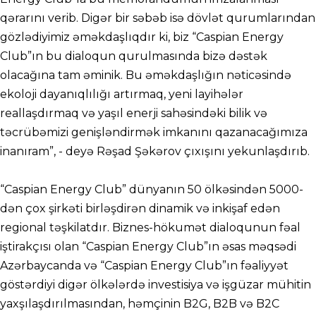
qərarını verib. Digər bir səbəb isə dövlət qurumlarından
gözlədiyimiz əməkdaşlıqdır ki, biz “Caspian Energy
Club”ın bu dialoqun qurulmasında bizə dəstək
olacağına tam əminik. Bu əməkdaşlığın nəticəsində
ekoloji dayanıqlılığı artırmaq, yeni layihələr
reallaşdırmaq və yaşıl enerji sahəsindəki bilik və
təcrübəmizi genişləndirmək imkanını qazanacağımıza
inanıram”, - deyə Rəşad Şəkərov çıxışını yekunlaşdırıb.
“Caspian Energy Club” dünyanın 50 ölkəsindən 5000-
dən çox şirkəti birləşdirən dinamik və inkişaf edən
regional təşkilatdır. Biznes-hökumət dialoqunun fəal
iştirakçısı olan “Caspian Energy Club”ın əsas məqsədi
Azərbaycanda və “Caspian Energy Club”ın fəaliyyət
göstərdiyi digər ölkələrdə investisiya və işgüzar mühitin
yaxşılaşdırılmasından, həmçinin B2G, B2B və B2C