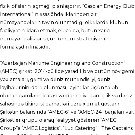
fiziki ofislərini açmağı planlaşdırır. “Caspian Energy Club
International”ın əsas öhdəliklərindən biri
nümayəndələrin təyin olunmadığı ölkələrdə klubun
fəaliyyətini idarə etmək, eləcə də, bütün xarici
nümayəndəliklər üçün ümumi strategiyanın
formalaşdırılmasıdır.
“Azerbaijan Maritime Engineering and Construction”
(AMEC) şirkəti 2014-cü ildə yaradılıb və bütün növ gəmi
yoxlamaları, gəmi və dəniz mühəndisliyi, dəniz
layihələrinin idarə olunması, layihələr üçün tələb
olunan gəmilərin icarəsi və idarəçiliyi, gəmiçilik və dəniz
sahəsində tikinti istiqamətləri üzrə xidmət göstərir.
Şirkətin balansında “AMEC-6” və “AMEC-24” barjaları var.
Şirkətlər qrupu olaraq fəaliyyət göstərən “AMEC
Group”a “AMEC Logistics”, “Lux Catering”, “The Captains