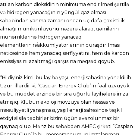
atılan karbon dioksidinin minimuma endirilməsi şərtilə
və hidrogen yanacağının yüngül qaz olması
səbəbindən yanma zamanı ondan üç dəfə çox istilik
almağı mümkünlüyünü nəzərə alaraq, gəmilərin
mühərriklərinə hidrogen yanacaq
elementlərinin/akkumlyatorlarının quraşdırılması
nəticəsində həm yanacaq sərfiyyatını, həm də karbon
emissiyasını azaltmağı qarşısına məqsəd qoyub.
“Bildiyiniz kimi, bu layihə yaşıl enerji sahəsinə yönəldilib.
Uzun illərdir ki, “Caspian Energy Club”ın fəal üzvüyük
və bu müddət ərzində bir sıra uğurlu layihələrə imza
atmışıq. Klubun ekoloji mövzuya olan həssas və
məsuliyyətli yanaşması, yaşıl enerji sahəsində təşkil
etdiyi silsilə tədbirlər bizim üçün əvəzolunmaz bir
qaynaq olub. Məhz bu səbəbdən AMEC şirkəti “Caspian
Energy Club”la bu memorandumun imzalanması