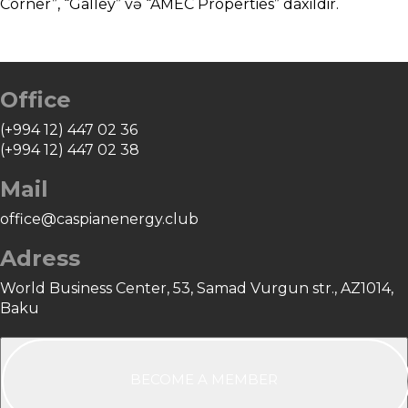
Corner”, “Galley” və “AMEC Properties” daxildir.
Office
(+994 12) 447 02 36
(+994 12) 447 02 38
Mail
office@caspianenergy.club
Adress
World Business Center, 53, Samad Vurgun str., AZ1014,
Baku
BECOME A MEMBER