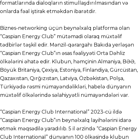
formatlarında dialoqların stimullaşdırılmasından və
onlarda fəal iştirak etməkdən ibarətdir.
Biznes-networking üçün beynəlxalq platforma olan
“Caspian Energy Club” mütəmadi olaraq müxtəlif
tədbirlər təşkil edir. Mənzil-qərargahı Bakıda yerləşən
“Caspian Energy Club”ın əsas fəaliyyəti Orta Dəhliz
ölkələrini əhatə edir. Klubun, həmçinin Almaniya, BƏƏ,
Böyük Britaniya, Çexiya, Estoniya, Finlandiya, Gürcüstan,
Qazaxıstan, Qırğızıstan, Latviya, Özbəkistan, Polşa,
Türkiyədə rəsmi nümayəndəlikləri, habelə dünyanın
müxtəlif ölkələrində səlahiyyətli nümayəndələri var.
“Caspian Energy Club International” 2023-cü ildə
“Caspian Energy Club”ın beynəlxalq layihələrini idarə
etmək məqsədilə yaradılıb. 5 il ərzində “Caspian Energy
Club International” dünyanın 100 ölkəsində klubun