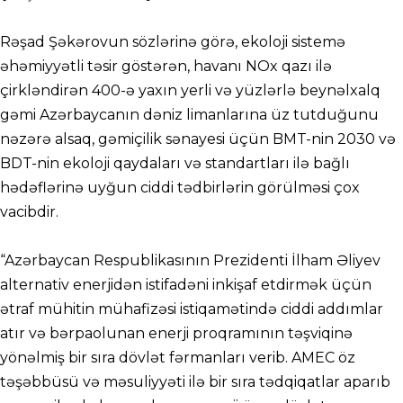
Rəşad Şəkərovun sözlərinə görə, ekoloji sistemə
əhəmiyyətli təsir göstərən, havanı NOx qazı ilə
çirkləndirən 400-ə yaxın yerli və yüzlərlə beynəlxalq
gəmi Azərbaycanın dəniz limanlarına üz tutduğunu
nəzərə alsaq, gəmiçilik sənayesi üçün BMT-nin 2030 və
BDT-nin ekoloji qaydaları və standartları ilə bağlı
hədəflərinə uyğun ciddi tədbirlərin görülməsi çox
vacibdir.
“Azərbaycan Respublikasının Prezidenti İlham Əliyev
alternativ enerjidən istifadəni inkişaf etdirmək üçün
ətraf mühitin mühafizəsi istiqamətində ciddi addımlar
atır və bərpaolunan enerji proqramının təşviqinə
yönəlmiş bir sıra dövlət fərmanları verib. AMEC öz
təşəbbüsü və məsuliyyəti ilə bir sıra tədqiqatlar aparıb