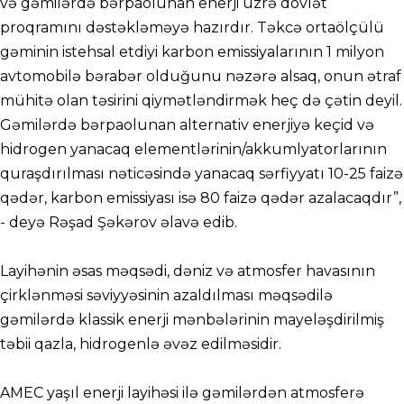
və gəmilərdə bərpaolunan enerji üzrə dövlət
proqramını dəstəkləməyə hazırdır. Təkcə ortaölçülü
gəminin istehsal etdiyi karbon emissiyalarının 1 milyon
avtomobilə bərabər olduğunu nəzərə alsaq, onun ətraf
mühitə olan təsirini qiymətləndirmək heç də çətin deyil.
Gəmilərdə bərpaolunan alternativ enerjiyə keçid və
hidrogen yanacaq elementlərinin/akkumlyatorlarının
quraşdırılması nəticəsində yanacaq sərfiyyatı 10-25 faizə
qədər, karbon emissiyası isə 80 faizə qədər azalacaqdır”,
- deyə Rəşad Şəkərov əlavə edib.
Layihənin əsas məqsədi, dəniz və atmosfer havasının
çirklənməsi səviyyəsinin azaldılması məqsədilə
gəmilərdə klassik enerji mənbələrinin mayeləşdirilmiş
təbii qazla, hidrogenlə əvəz edilməsidir.
AMEC yaşıl enerji layihəsi ilə gəmilərdən atmosferə