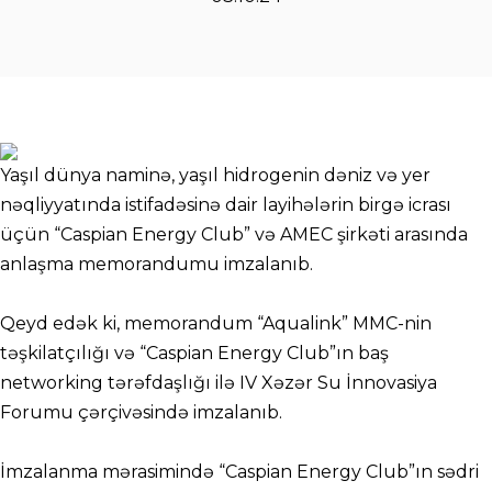
Yaşıl dünya naminə, yaşıl hidrogenin dəniz və yer
nəqliyyatında istifadəsinə dair layihələrin birgə icrası
üçün “Caspian Energy Club” və AMEC şirkəti arasında
anlaşma memorandumu imzalanıb.
Qeyd edək ki, memorandum “Aqualink” MMC-nin
təşkilatçılığı və “Caspian Energy Club”ın baş
networking tərəfdaşlığı ilə IV Xəzər Su İnnovasiya
Forumu çərçivəsində imzalanıb.
İmzalanma mərasimində “Caspian Energy Club”ın sədri