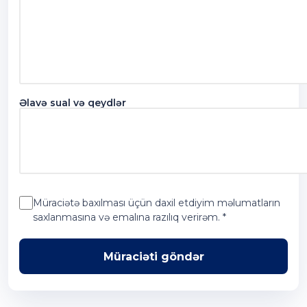
Əlavə sual və qeydlər
Müraciətə baxılması üçün daxil etdiyim məlumatların
saxlanmasına və emalına razılıq verirəm. *
Müraciəti göndər