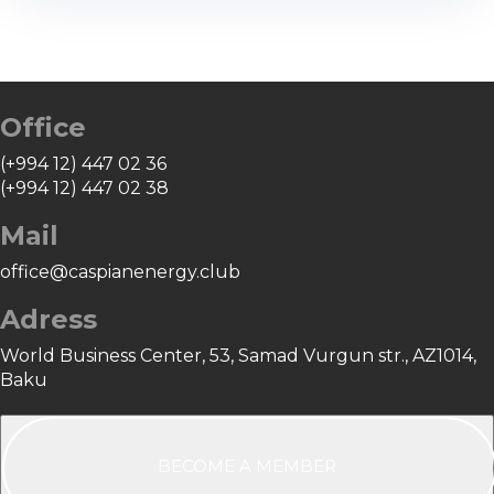
Office
(+994 12) 447 02 36
(+994 12) 447 02 38
Mail
office@caspianenergy.club
Adress
World Business Center, 53, Samad Vurgun str., AZ1014,
Baku
BECOME A MEMBER