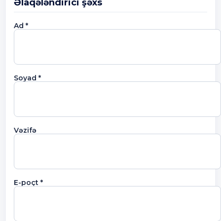
Əlaqələndirici şəxs
Ad *
Soyad *
Vəzifə
E-poçt *