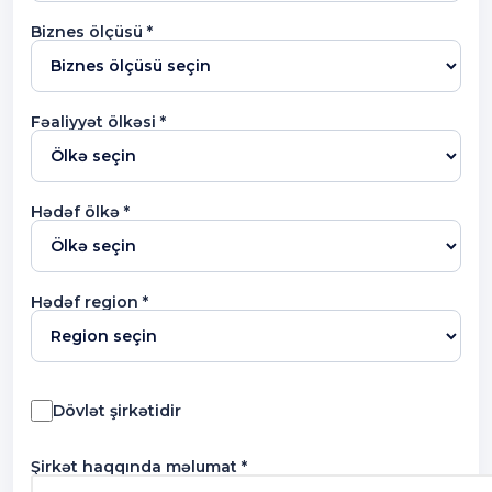
Biznes ölçüsü *
Fəaliyyət ölkəsi *
Hədəf ölkə *
Hədəf region *
Dövlət şirkətidir
Şirkət haqqında məlumat *