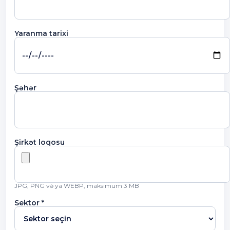
Yaranma tarixi
Şəhər
Şirkət loqosu
JPG, PNG və ya WEBP, maksimum 3 MB
Sektor *