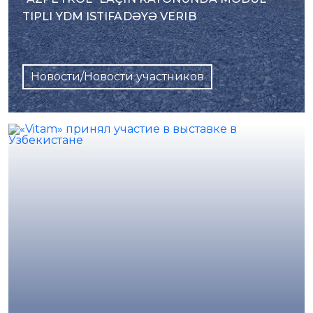
TIPLI YDM ISTIFADƏYƏ VERIB
Новости/Новости участников