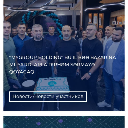
“MYGROUP HOLDING” BU IL BƏƏ BAZARINA
MILYARDLARLA DIRHƏM SƏRMAYƏ
QOYACAQ
Новости/Новости участников