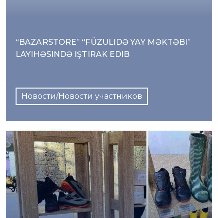
“BAZARSTORE” “FÜZULIDƏ YAY MƏKTƏBI”
LAYIHƏSINDƏ IŞTIRAK EDIB
Новости/Новости участников