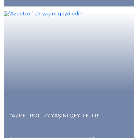
“AZPETROL” 27 YAŞINI QEYD EDIR!