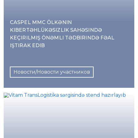
CASPEL MMC ÖLKƏNIN
KIBERTƏHLÜKƏSIZLIK SAHƏSINDƏ
KEÇIRILMIŞ ÖNƏMLI TƏDBIRINDƏ FƏAL
IŞTIRAK EDIB
Новости/Новости участников