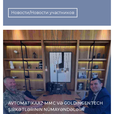
Новости/Новости участников
AVTOMATIKAAZ MMC VƏ GOLDINGEN.TECH
ŞIRKƏTLƏRININ NÜMAYƏNDƏLƏRI