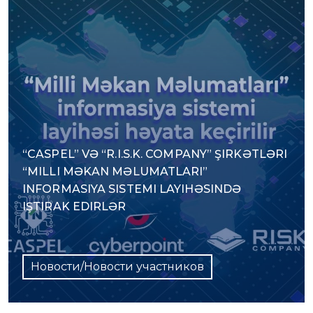
“CASPEL” VƏ “R.I.S.K. COMPANY” ŞIRKƏTLƏRI
“MILLI MƏKAN MƏLUMATLARI”
INFORMASIYA SISTEMI LAYIHƏSINDƏ
IŞTIRAK EDIRLƏR
Новости/Новости участников