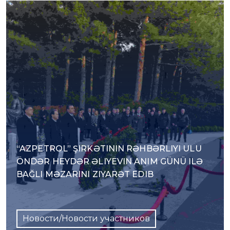
“AZPETROL” ŞIRKƏTININ RƏHBƏRLIYI ULU
ÖNDƏR HEYDƏR ƏLIYEVIN ANIM GÜNÜ ILƏ
BAĞLI MƏZARINI ZIYARƏT EDIB
Новости/Новости участников