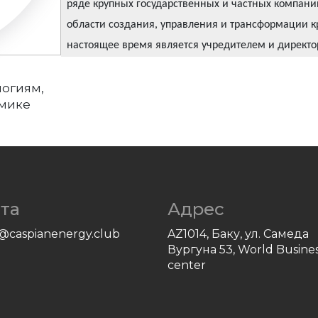
ряде крупных государственных и частных компани
области создания, управления и трансформации 
настоящее время является учредителем и директ
из крупнейших дата-центров региона по своим эн
логиям,
Под его руководством приоритетными направлени
мике
центров, высокая доступность (high availability),
высокопроизводительные вычисления (HPC). Женат
та
Адрес
e@caspianenergy.club
AZ1014, Баку, ул. Самеда
Вургуна 53, World Busine
center