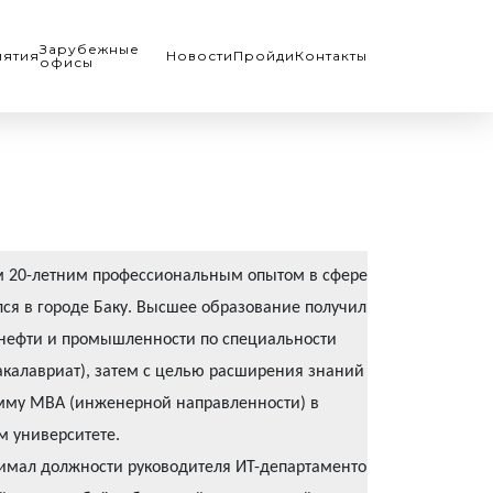
Зарубежные
ятия
Новости
Пройди
Контакты
офисы
м 20-летним профессиональным опытом в сфере
ся в городе Баку. Высшее образование получил в
нефти и промышленности по специальности
калавриат), затем с целью расширения знаний в
мму MBA (инженерной направленности) в
м университете.
имал должности руководителя ИТ-департаментов в