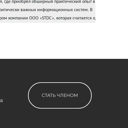
й, где приобрёл обширный практический опыт в
критически важных информационных систем. В
ором компании ООО «STDC», которая считается одним
ергетическим и инфраструктурным возможностям.
ями развития определены инфраструктура дата-
 энергоэффективность, облачные решения и
, имеет троих детей.
СТАТЬ ЧЛЕНОМ
ss