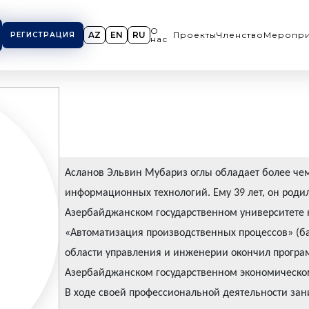
О
AZ
EN
RU
Проекты
Членство
Меропри
РЕГИСТРАЦИЯ
нас
Асланов Эльвин Мубариз оглы обладает более че
информационных технологий. Ему 39 лет, он родил
Азербайджанском государственном университете 
«Автоматизация производственных процессов» (ба
области управления и инженерии окончил програ
Азербайджанском государственном экономическо
В ходе своей профессиональной деятельности зан