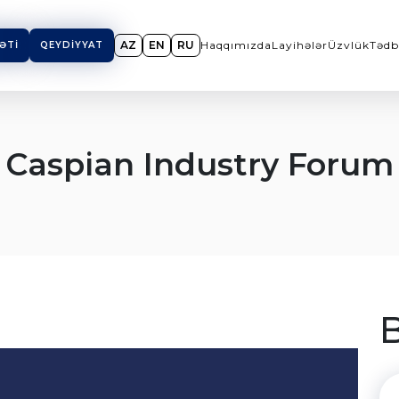
AZ
EN
RU
Haqqımızda
Layihələr
Üzvlük
Tədb
ƏTI
QEYDIYYAT
Caspian Industry Forum
B