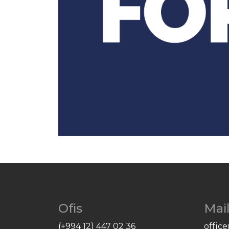
Ofis
Mai
(+994 12) 447 02 36
offic