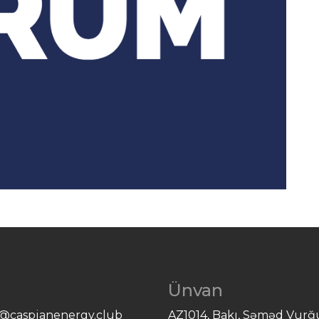
l
Ünvan
e@caspianenergy.club
AZ1014, Bakı, Səməd Vur