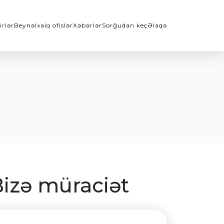
irlər
Beynəlxalq ofislər
Xəbərlər
Sorğudan keç
Əlaqə
izə müraciət