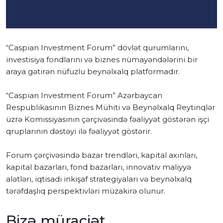
“Caspian Investment Forum” dövlət qurumlarını,
investisiya fondlarını və biznes nümayəndələrini bir
araya gətirən nüfuzlu beynəlxalq platformadır.
“Caspian Investment Forum” Azərbaycan
Respublikasının Biznes Mühiti və Beynəlxalq Reytinqlər
üzrə Komissiyasının çərçivəsində fəaliyyət göstərən işçi
qruplarının dəstəyi ilə fəaliyyət göstərir.
Forum çərçivəsində bazar trendləri, kapital axınları,
kapital bazarları, fond bazarları, innovativ maliyyə
alətləri, iqtisadi inkişaf strategiyaları və beynəlxalq
tərəfdaşlıq perspektivləri müzakirə olunur.
Bizə müraciət