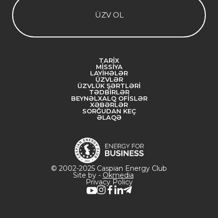
ÜZV OL
TARIX
MISSIYA
LAYIHƏLƏR
ÜZVLƏR
ÜZVLÜK ŞƏRTLƏRI
TƏDBIRLƏR
BEYNƏLXALQ OFISLƏR
XƏBƏRLƏR
SORĞUDAN KEÇ
ƏLAQƏ
© 2002-2025 Caspian Energy Club
Site by -
Okmedia
Privacy Policy