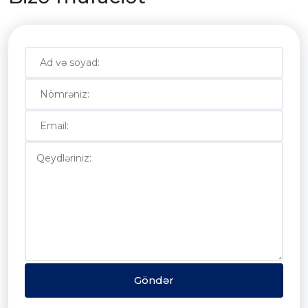
Göndər