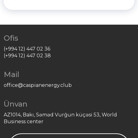
Ofis
(+994 12) 447 02 36
(+994 12) 447 02 38
Mail
office@caspianenergy.club
Ünvan
AZ1014, Bakı, Səməd Vurğun küçəsi 53, World
Business center