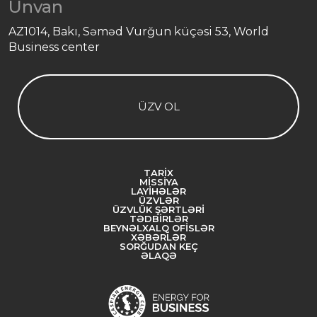
Ünvan
AZ1014, Bakı, Səməd Vurğun küçəsi 53, World
Business center
ÜZV OL
TARIX
MISSIYA
LAYIHƏLƏR
ÜZVLƏR
ÜZVLÜK ŞƏRTLƏRI
TƏDBIRLƏR
BEYNƏLXALQ OFISLƏR
XƏBƏRLƏR
SORĞUDAN KEÇ
ƏLAQƏ