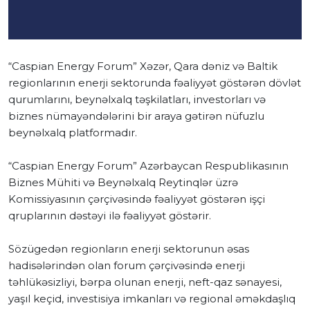
“Caspian Energy Forum” Xəzər, Qara dəniz və Baltik
regionlarının enerji sektorunda fəaliyyət göstərən dövlət
qurumlarını, beynəlxalq təşkilatları, investorları və
biznes nümayəndələrini bir araya gətirən nüfuzlu
beynəlxalq platformadır.
“Caspian Energy Forum” Azərbaycan Respublikasının
Biznes Mühiti və Beynəlxalq Reytinqlər üzrə
Komissiyasının çərçivəsində fəaliyyət göstərən işçi
qruplarının dəstəyi ilə fəaliyyət göstərir.
Sözügedən regionların enerji sektorunun əsas
hadisələrindən olan forum çərçivəsində enerji
təhlükəsizliyi, bərpa olunan enerji, neft-qaz sənayesi,
yaşıl keçid, investisiya imkanları və regional əməkdaşlıq