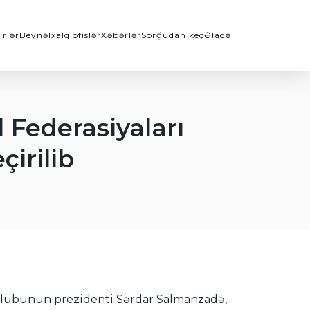
irlər
Beynəlxalq ofislər
Xəbərlər
Sorğudan keç
Əlaqə
Federasiyaları
çirilib
ol klubunun prezidenti Sərdar Salmanzadə,