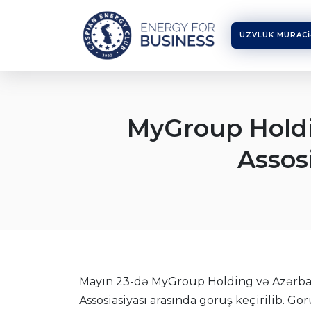
ÜZVLÜK MÜRACI
MyGroup Holdi
Assosi
Mayın 23-də MyGroup Holding və Azərbay
Assosiasiyası arasında görüş keçirilib. 