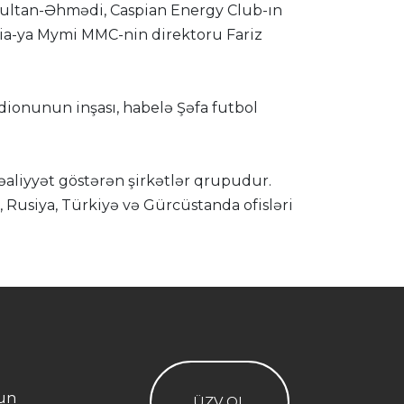
Sultan-Əhmədi, Caspian Energy Club-ın
dia-ya Mymi MMC-nin direktoru Fariz
ionunun inşası, habelə Şəfa futbol
əaliyyət göstərən şirkətlər qrupudur.
, Rusiya, Türkiyə və Gürcüstanda ofisləri
ğun
ÜZV OL