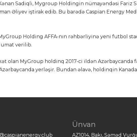
 Kənan Sadiqli, Mygroup Holdingin nümayəndəsi Fariz 
lman Əliyev iştirak edib. Bu barədə Caspian Energy Me
Group Holding AFFA-nın rəhbərliyinə yeni futbol stad
umat verilib.
rkət olan MyGroup holdinq 2017-ci ildən Azərbaycanda f
isə Azərbaycanda yerləşir. Bundan əlavə, holdinqin Kanada
l
Ünvan
e@caspianenergy.club
AZ1014, Bakı, Səməd Vur