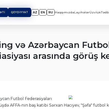
AZ
EN
RU
Haqqımızda
Layihələr
Üzvlük
Tədb
ƏTI
QEYDIYYAT
ng və Azərbaycan Futbol 
asiyası arasında görüş ke
can Futbol Federasiyaları
Görüşdə AFFA-nın baş katibi Sərxan Hacıyev, "Şəfa" futb