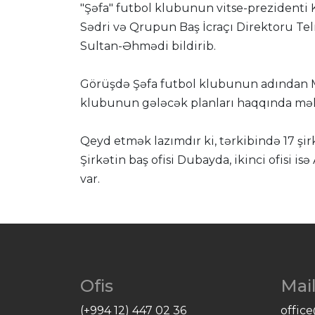
"Şəfa" futbol klubunun vitse-prezidenti
Sədri və Qrupun Baş İcraçı Direktoru Te
Sultan-Əhmədi bildirib.
Görüşdə Şəfa futbol klubunun adından My
klubunun gələcək planları haqqında məl
Qeyd etmək lazımdır ki, tərkibində 17 şi
Şirkətin baş ofisi Dubayda, ikinci ofisi 
var.
Ofis
Mai
(+994 12) 447 02 36
offic