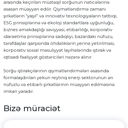
arasında keçirilən müstəqil sorğunun nəticələrinə
əsasən müəyyən edilir. Qiymətləndirmə zamanı
şirkətlərin “yaşıl” və innovativ texnologiyaların tətbiqi,
ESG prinsiplərinə və ekoloji standartlara uyğunluğu,
biznes əməkdaşlığı səviyyəsi, etibarlılığı, korporativ
idarəetmə prinsiplərinə sadiqliyi, bazardakı nüfuzu,
tərəfdaşlar qarşısında öhdəliklərin yerinə yetirilməsi,
korporativ sosial məsuliyyət layihələrində iştirak və
iqtisadi fəaliyyət göstəriciləri nəzərə alınır.
Sorğu iştirakçılarının qiymətləndirmələri əsasında
formalaşdırılan yekun reytinq enerji sektorunun ən
nüfuzlu və etibarlı şirkətlərinin müəyyən edilməsinə
imkan yaradır.
Bizə müraciət