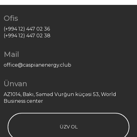
Ofis
(+994 12) 447 02 36
(+994 12) 447 02 38
Mail
office@caspianenergy.club
Ünvan
AZ1014, Bakı, Səməd Vurğun küçəsi 53, World
Business center
ÜZV OL