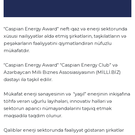
“Caspian Energy Award” neft-qaz və enerji sektorunda
xüsusi nailiyyətlər əldə etmiş şirkətlərin, təşkilatların və
peşəkarların fəaliyyətini qiymətləndirən nüfuzlu
mükafatdır.
“Caspian Energy Award” “Caspian Energy Club” və
Azərbaycan Milli Biznes Assosiasiyasının (MİLLİ.BİZ)
dəstəyi ilə təşkil edilir.
Mükafat enerji sənayesinin və “yaşıl” enerjinin inkişafına
töhfə verən uğurlu layihələri, innovativ həlləri və
sektorun aparıcı nümayəndələrini təşviq etmək
məqsədilə təqdim olunur.
Qaliblər enerji sektorunda fəaliyyət göstərən şirkətlər