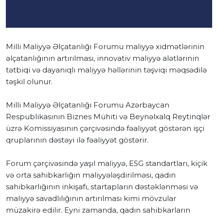
Milli Maliyyə Əlçatanlığı Forumu maliyyə xidmətlərinin
əlçatanlığının artırılması, innovativ maliyyə alətlərinin
tətbiqi və dayanıqlı maliyyə həllərinin təşviqi məqsədilə
təşkil olunur.
Milli Maliyyə Əlçatanlığı Forumu Azərbaycan
Respublikasının Biznes Mühiti və Beynəlxalq Reytinqlər
üzrə Komissiyasının çərçivəsində fəaliyyət göstərən işçi
qruplarının dəstəyi ilə fəaliyyət göstərir.
Forum çərçivəsində yaşıl maliyyə, ESG standartları, kiçik
və orta sahibkarlığın maliyyələşdirilməsi, qadın
sahibkarlığının inkişafı, startapların dəstəklənməsi və
maliyyə savadlılığının artırılması kimi mövzular
müzakirə edilir. Eyni zamanda, qadın sahibkarların