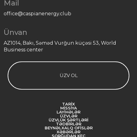
Mail
office@caspianenergy.club
Ünvan
AZ1014, Bakı, Səməd Vurğun küçəsi 53, World
Business center
ÜZV OL
TARIX
MISSIYA
LAYIHƏLƏR
ÜZVLƏR
ÜZVLÜK ŞƏRTLƏRI
TƏDBIRLƏR
BEYNƏLXALQ OFISLƏR
XƏBƏRLƏR
SORĞUDAN KEÇ