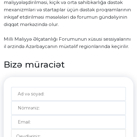
maliyyələşdirilməsi, kiçik və orta sahibkarlığa dəstək
mexanizmləri və startaplar üçün dəstək proqramlarının
inkişaf etdirilməsi məsələləri də forumun gündəliyinin
diqqət mərkəzində olur.
Milli Maliyyə Əlçatanlığı Forumunun xüsusi sessiyalarını
il ərzində Azərbaycanın müxtəlif regionlarında keçirilir.
Bizə müraciət